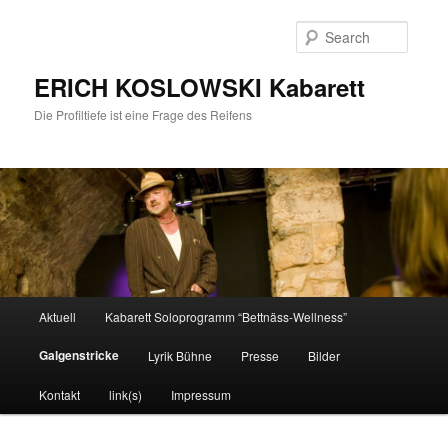
Searc
ERICH KOSLOWSKI Kabarett
Die Profiltiefe ist eine Frage des Reifens
Main menu
Aktuell
Kabarett Soloprogramm “Bettnäss-Wellness”
Skip to primary content
Skip to secondary content
Galgenstricke
Lyrik Bühne
Presse
Bilder
Kontakt
link(s)
Impressum