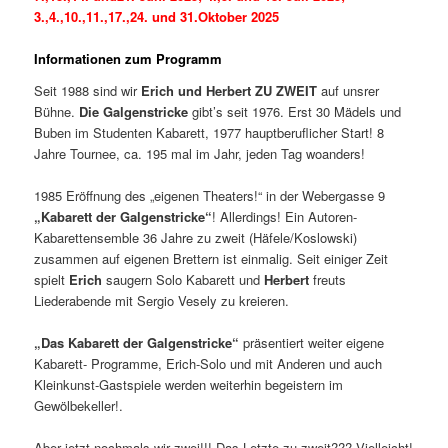
3.,4.,10.,11.,17.,24. und 31.Oktober 2025
Informationen zum Programm
Seit 1988 sind wir
Erich und Herbert ZU ZWEIT
auf unsrer
Bühne.
Die Galgenstricke
gibt’s seit 1976. Erst 30 Mädels und
Buben im Studenten Kabarett, 1977 hauptberuflicher Start! 8
Jahre Tournee, ca. 195 mal im Jahr, jeden Tag woanders!
1985 Eröffnung des „eigenen Theaters!“ in der Webergasse 9
„Kabarett der Galgenstricke“
! Allerdings! Ein Autoren-
Kabarettensemble 36 Jahre zu zweit (Häfele/Koslowski)
zusammen auf eigenen Brettern ist einmalig. Seit einiger Zeit
spielt
Erich
saugern Solo Kabarett und
Herbert
freuts
Liederabende mit Sergio Vesely zu kreieren.
„Das Kabarett der Galgenstricke“
präsentiert weiter eigene
Kabarett- Programme, Erich-Solo und mit Anderen und auch
Kleinkunst-Gastspiele werden weiterhin begeistern im
Gewölbekeller!.
Aber jetzt nochmals wir zwei!!! Das Letzte zu zweit??? Vielleicht!