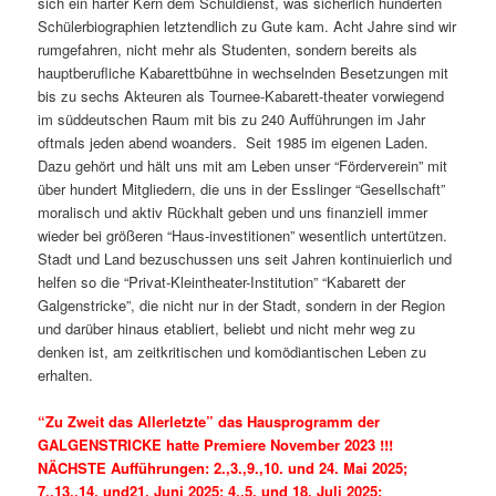
sich ein harter Kern dem Schuldienst, was sicherlich hunderten
Schülerbiographien letztendlich zu Gute kam. Acht Jahre sind wir
rumgefahren, nicht mehr als Studenten, sondern bereits als
hauptberufliche Kabarettbühne in wechselnden Besetzungen mit
bis zu sechs Akteuren als Tournee-Kabarett-theater vorwiegend
im süddeutschen Raum mit bis zu 240 Aufführungen im Jahr
oftmals jeden abend woanders. Seit 1985 im eigenen Laden.
Dazu gehört und hält uns mit am Leben unser “Förderverein” mit
über hundert Mitgliedern, die uns in der Esslinger “Gesellschaft”
moralisch und aktiv Rückhalt geben und uns finanziell immer
wieder bei größeren “Haus-investitionen” wesentlich untertützen.
Stadt und Land bezuschussen uns seit Jahren kontinuierlich und
helfen so die “Privat-Kleintheater-Institution” “Kabarett der
Galgenstricke”, die nicht nur in der Stadt, sondern in der Region
und darüber hinaus etabliert, beliebt und nicht mehr weg zu
denken ist, am zeitkritischen und komödiantischen Leben zu
erhalten.
“Zu Zweit das Allerletzte” das Hausprogramm der
GALGENSTRICKE hatte Premiere November 2023 !!!
NÄCHSTE Aufführungen: 2.,3.,9.,10. und 24. Mai 2025;
7.,13.,14. und21. Juni 2025; 4.,5. und 18. Juli 2025;